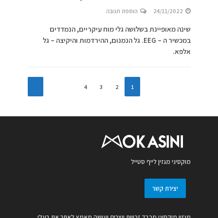
24/11/2022
הוספת תגובה
שינה מאופיינת בשלושה גלי מוח עיקריים, הנמדדים
במכשיר ה – EEG. גל הנמנום, ההירדמות והיקיצה – גל
אלפא.
4
3
2
1
מוקסיני מגזין לייף סטייל
יצירת קשר
מגזין מוקסיני מכבד זכויות יוצרים ועושה מאמץ לאתר את בעלי