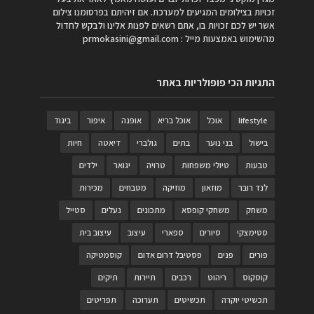
זכויות בצילומים המגיעים למערכת. אם זיהיתם בפרסומנו צילום
אשר יש לכם זכויות בו, אתם רשאים לפנות אלינו ולבקש לחדול
מהשימוש באמצעות מייל :
prmokasini@gmail.com
התגיות הכי פופולריות באתר
lifestyle
אוכל
אוכל בריא
אופנה
איפור
ביגוד
בישול
בני נוער
בתים
גולברי
דיאטה
חיות
טבעות
טיולי משפחות
טרויה
יגואר
ילדים
לנד רובר
מוזאון
מוזיקה
מטבחים
מכירות
משחק
משחקי קופסא
מתכונים
נעלים
סטייל
סטימצקי
סיורים
ספארי
עיצוב
עיצוב בית
פורים
פנים
פסטיבל דרום אדום
קוסמטיקה
קוסקוס
ריהוט
רכבים
תיירות
תיקים
תכשיטי יוקרה
תכשיטים
תערוכה
תפריטים