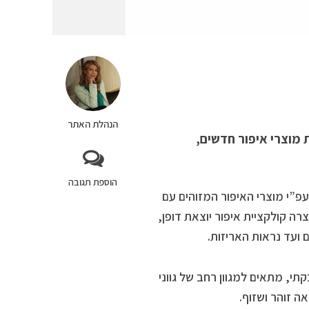
הנהלת האתר
י SACARA משיקים לקיץ 2023 את סדרת מוצרי איפור חדשים,
הוספת תגובה
 נבחרו בקפידה עפ”י מוצרי האיפור המזוהים עם
רה קולקציית איפור יוצאת דופן,
 ועד נראות האריזות.
ון אחיד במרקם אבקתי, מתאים למגוון רחב של גווני
ה זוהר ושזוף.