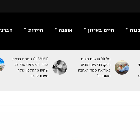
נות
חיים באיזון
אופנה
תיירות
הברנז
גיל 90 הגשים חלום
GLAMMIE נוחתת ברמת
י
ותיק: צבי עינן מוציא
אביב: הפופ־אפ שכל מי
לאור את ספרו “אהבה
שחיה מהטלפון שלה
ט
מאוחרת”
חייבת להכיר