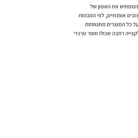
כתה בתחרות “מוצר השנה” לשנת 2023הממחיש את האמון של
ורים ובעיצובים אופנתיים, לפי המגמות
 על כל המוצרים מתנוססת
 חובבת איפור קולקצייה רחבה שכולו סופר טרנדי