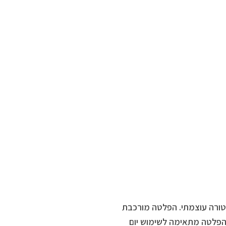
יגמנט וטקסטורה עוצמתי. הפלטה מורכבת
 נייטרלים 4 בגימור מאט ו4 בגימור משי. הפלטה מתאימה לשימוש יום