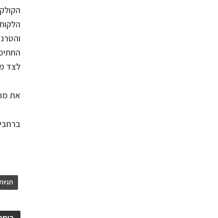
הקולקצ
והטרנד
לצד מח
את מוצר
ברחבי הארץ
תגיות
הוספ