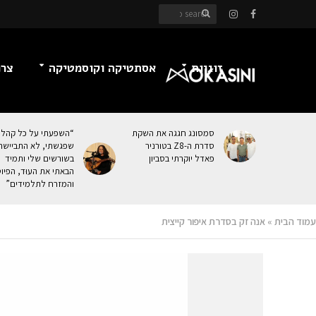
זוגיות
אסתטיקה וקוסמטיקה
צרכ
סמסונג חגגה את השקת
“השפעתי על כל קהל
סדרת ה-Z8 בטורניר
שפגשתי, לא התביישת
פאדל יוקרתי בסביון
בשורשים שלי ותמיד
הבאתי את העוּד, הפיו
והמזרח לתלמידים”
עמוד הבית
»
אנה זק בסדרת איפור קייצית