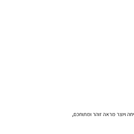
וח למריחה ויוצר מראה זוהר ומתוחכם,