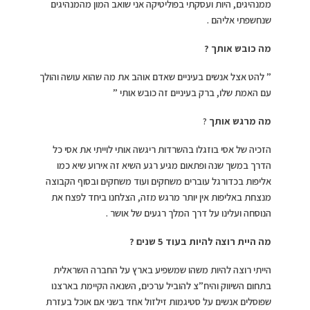
ממנהיגים, היות ועסקתי בפוליטיקה אני שואב המון מהמנהיגים
שנחשפתי אליהם .
מה כובש אותך ?
” להט אצל אנשים בעיניים שאדם אוהב את מה שהוא עושה והולך
עם האמת שלו, ברק בעיניים זה כובש אותי ”
מה מרגש אותך
?
הזכיה של אסי בוזגלו בהשרדות ריגשה אותי לוייתי את אסי כל
הדרך במשך שנה ופתאום מגיע רגע השיא זה אירוע שיא כמו
אליפות בכדורגל עוברים משחקים ועוד משחקים ובסוף הקבוצה
מנצחת באליפות אין יותר מרגש מזה, הצלחנו ביחד לפצח את
הנוסחה ועלינו על דרך המלך רגעים של אושר .
מה היית רוצה להיות בעוד 5 שנים ?
הייתי רוצה להיות משהו שמשפיע בארץ על החברה השראלית
בתחום השיווק והיח”צ להוביל ערכים, השנאה הקיימת בארצנו
שפוסלים אנשים על סטיגמות זילזול אחד בשני אם אוכל בעזרת