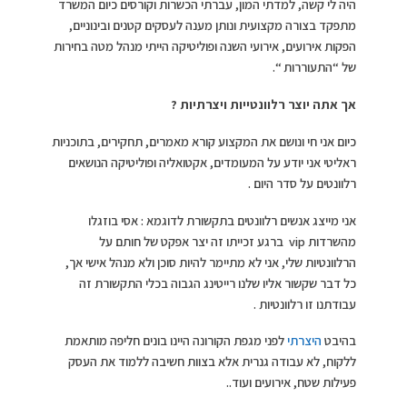
היה לי קשה, למדתי המון, עברתי הכשרות וקורסים כיום המשרד
מתפקד בצורה מקצועית ונותן מענה לעסקים קטנים ובינוניים,
הפקות אירועים, אירועי השנה ופוליטיקה הייתי מנהל מטה בחירות
של “התעוררות “.
אך אתה יוצר רלוונטייות ויצרתיות ?
כיום אני חי ונושם את המקצוע קורא מאמרים, תחקירים, בתוכניות
ראליטי אני יודע על המעומדים, אקטואליה ופוליטיקה הנושאים
רלוונטים על סדר היום .
אני מייצג אנשים רלוונטים בתקשורת לדוגמא : אסי בוזגלו
מהשרדות vip ברגע זכייתו זה יצר אפקט של חותם על
הרלוונטיות שלי, אני לא מתיימר להיות סוכן ולא מנהל אישי אך,
כל דבר שקשור אליו שלנו רייטינג הגבוה בכלי התקשורת זה
עבודתנו זו רלוונטיות .
בהיבט
היצרתי
לפני מגפת הקורונה היינו בונים חליפה מותאמת
ללקוח, לא עבודה גנרית אלא בצוות חשיבה ללמוד את העסק
פעילות שטח, אירועים ועוד..