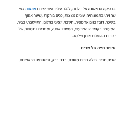
בדפיקה הראשונה על דלתה, לנגד עיני ראיתי יצירת
אומנות
כפי
שחזיתי בתמונותיה: עיניים נוצצות, פנים בורקות ,שיער אסוף
בסיכת דובדבנים אדמונית. חשבתי שאני בחלום. התיישבתי בבית
המעוצב בקפידה והצבעוני, המייחד אותה, ומסביבנו תמונות של
יצירות האומנות אותן צילמה.
סיפור חייה של שרית
שרית חביב גדלה בבית מסורתי בבני ברק, ובשנותיה הראשונות
למדה בגן ובבית ספר דתי. לאחר תקופה עברה המשפחה
לגבעתיים. המפגש עם העולם החילוני היה מרתק, והיווה אבן דרך
משמעותית עבורה.
בהכשרתה למדה משפטים אך, למרות הצלחתה בתחום, בגיל
30 פנתה ללימודי
עיצוב הפנים
, גם אותם סיימה בהצטיינות,
הפכה בין היתר למורה, והכשירה תלמידים רבים בתחום האומנות
והעיצוב.
נקודת המפנה הייתה לאחר הולדת תאומיה, יכולת ההכלה
השתנתה והרצון לכתוב הלך וגבר, ולצידו הרצון להעביר הלאה