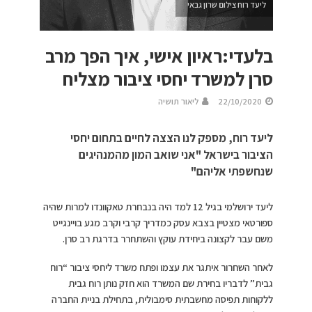
ליעד רוח צילום שרון גבאי
בלעדי:ראיון אישי, איך הפך מרב
סרן למשרד יחסי ציבור מצליח
22/10/2020
ליאור תושיה
ליעד רוח, מספק לנו הצצה לחיים בתחום יחסי
הציבור בישראל "אני שואב המון מהמנהיגים
שנחשפתי אליהם"
ליעד ירושלמי בגיל 12 למד היה בנבחרת טאקוונדו למרות שהיה
ספורטאי מצטיין בצבא עסק כמדריך קרבי וקרב מגע בויינגייט
משם עבר לקצונה ביחידת עוקץ והשתחרר בדרגת רב סרן.
לאחר השחרור איתגר את עצמו ופתח משרד ליחסי ציבור “רוח
גבית” לדבריו בחירת שם המשרד הוא חזק נותן רוח גבית
ללקוחות תפיסה מחשבתית סימבולית, בתחילת בניית החברה