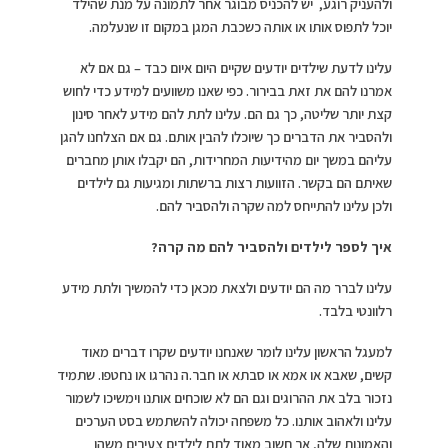
ולהעניק רוגע, יש להכניס מבוגר אחר לתמונה על מנת שהילד
יוכל לתפוס אותו או אותה כשכבת המגן במקום זו שנעלמה.
עלינו לדעת שילדים יודעים שקיים היום איום כבד – גם אם לא
אמרנו להם את זאת בבירור. כפי שאנו משוועים למידע כדי לחוש
קצת יותר שליטה, כך גם הם. עלינו לתת להם מידע לאחר סינון
ולהסביר את הדברים כך שיוכלו להבין אותם. גם אם הצלחנו להגן
עליהם במשך יום מהידיעות המחרידות, הם יקבלו אותן מחברים
שאיתם הם בקשר. הזוועות רצות ברשתות ומגיעות גם לילדים
ולכן עלינו להתייחס למה שקרה ולהסביר להם.
איך לספר לילדים ולהסביר להם מה קרה?
עלינו לברר מה הם יודעים ולצאת מכאן כדי להמשיך ולתת מידע
רלוונטי בלבד.
למעגל הראשון עלינו לומר שאנחנו יודעים שקרו דברים מאוד
קשים, שאבא או אמא או סבתא או חבר.ה נהרגו או נחטפו. שתמיד
נזכור בלב את ההרוגים וגם הם לא שוכחים אותנו וימשיכו לשמור
עלינו ולאהוב אותנו. כל משפחה יכולה להשתמש בסט הערכים
והאמונות שלה, אך חשוב מאוד לתת לילדים צעירים משהו