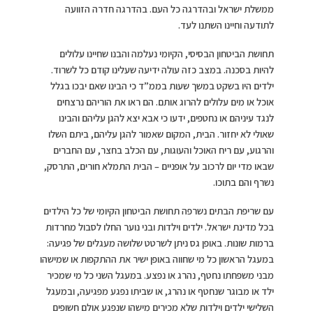
ממשלת ישראל ובהדרגה כל העם. בהדרגה חדרה הזוועה
לתודעה וחיינו השתנו לעד.
תחושת הביטחון הבסיסי, הקיומי נעלמה והבנו שחיינו עלולים
להיות בסכנה. במצב כזה עולה ידיעה שעלינו קודם כל לשרוד.
ילדים היו בשקט במשך שעות בממ”ד כי הבינו שאם יבכו בגלל
אוכל או מים עלולים להרוג אותם. הם ראו את הוריהם נרצחים
לנגד עיניהם או נחטפים, ידעו כי אבא יצא להגן עליהם והבינו
שאולי לא יחזור. הבית, המקום שאמור להגן עליהם, ביתם השלו
והרגוע, עם ריח האוכל והעוגות, עם הכלב בחצר, עם החברים
שבאו מדי יום לרכוב על אופניים – הבית התמלא חורים, התרסק,
נשרף והם בתוכו.
עם שריפת הבתים נשרפה תחושת הביטחון הקיומי של כל הילדים
בכל מדינת ישראל. ילדים וילדות ובני נוער החלו לסבול מחרדות
ברמות שונות. באופן גס ניתן לשרטט שלושה מעגלים של פגיעה:
במעגל הראשון כל מי שחווה באופן ישיר את ההתקפות או שמישהו
מבני משפחתו נחטף, נהרג או נפצע. במעגל השני כל מי שמכיר
ילד או מבוגר שנחטף או נהרג, או שביתו נפגע מפגיעה, ובמעגל
השלישי ילדים וילדות שלא מכירים מישהו שנפגע אולם חשופים