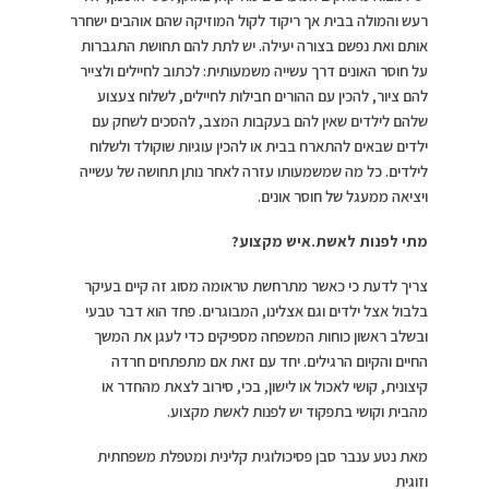
רעש והמולה בבית אך ריקוד לקול המוזיקה שהם אוהבים ישחרר
אותם ואת נפשם בצורה יעילה. יש לתת להם תחושת התגברות
על חוסר האונים דרך עשייה משמעותית: לכתוב לחיילים ולצייר
להם ציור, להכין עם ההורים חבילות לחיילים, לשלוח צעצוע
שלהם לילדים שאין להם בעקבות המצב, להסכים לשחק עם
ילדים שבאים להתארח בבית או להכין עוגיות שוקולד ולשלוח
לילדים. כל מה שמשמעותו עזרה לאחר נותן תחושה של עשייה
ויציאה ממעגל של חוסר אונים.
מתי לפנות לאשת.איש מקצוע?
צריך לדעת כי כאשר מתרחשת טראומה מסוג זה קיים בעיקר
בלבול אצל ילדים וגם אצלינו, המבוגרים. פחד הוא דבר טבעי
ובשלב ראשון כוחות המשפחה מספיקים כדי לעגן את המשך
החיים והקיום הרגילים. יחד עם זאת אם מתפתחים חרדה
קיצונית, קושי לאכול או לישון, בכי, סירוב לצאת מהחדר או
מהבית וקושי בתפקוד יש לפנות לאשת מקצוע.
מאת נטע ענבר סבן פסיכולוגית קלינית ומטפלת משפחתית
וזוגית