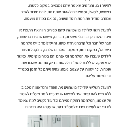
להיאחז בו, והנרטיב שאומר שהם נמצאים במקום כלשהו,
בשמיים, למשל, וממשיכים לאהוב אותנו נותן להם חיבור לאדם
שנהרג ומוריד את רמת חוסר האונים, גם אם במידה מועטה.
למעגל השני של ילדים שמישהו שהם מכירים חווה את התופת או
איבד מישהו קרוב : בני משפחה, חברים, מישהו שהכירו ברשתות,
חבר של חבר וכל קרבה אחרת מסוג זה יש לומר כי יש מלחמה
בישראל, במקום רחוק ממקום המגורים שלהם, כי נקבל ונעזור
לילדים שעברו את המלחמה וכי אנחנו והם בטוחים קיומית. כאשר
יש אזעקה יש ללכת לממ”ד ולעשות בדיוק את מה שההוראות
אומרות וכך ישמרו על עצמם. אנחנו נהיה איתם כל הזמן בממ”ד
וכך נשמור עליהם.
למעגל השלישי של ילדים שחווים את הפחד והטראומה מסביב
ללא שיש להם קשר ישיר למישהו שנפגע יש לומר שעלינו לשמור
על עצמנו, המלחמה רחוקה מאיתנו וכל עוד נקשיב למה שאומר
לנו הצבא לעשות וניכנס לממ”ד בעת אזעקה נהיה בטוחים.