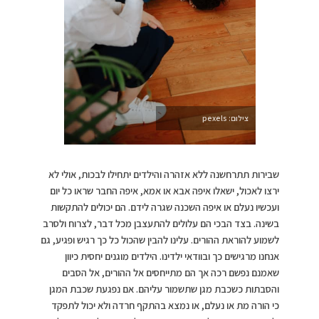
צילום: pexels
שבירות תתרחשנה ללא אזהרה והילדים יתחילו לבכות, אולי לא
ירצו לאכול, ישאלו איפה אבא או אמא, איפה החבר שראו כל יום
ועכשיו נעלם או איפה השכנה שגרה לידם. הם יכולים להתקשות
בשינה. בצד הבכי הם עלולים להתעצבן מכל דבר, לצרוח ולסרב
לשמוע להוראת ההורים. עלינו להבין שהכול כל כך רגיש ופגיע, גם
אנחנו מרגישים כך ובוודאי ילדינו. הילדים מוגנים יחסית כיוון
שאמנם נפשם רכה אך הם מתייחסים אל ההורים, אל הסבים
והסבתות כשכבת מגן שתשמור עליהם. אם נפגעת שכבת המגן
כי הורה מת או נעלם, או נמצא בהתקף חרדה ולא יכול לתפקד