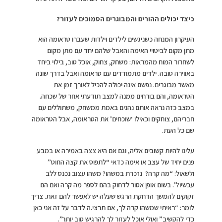
כיצד יכולים ההורים והמבוגרים הסמוכים לעזור?
העיקרון המנחה כשניגשים לילדים וילדות שעברו טראומה הוא
מתן מקום לביטויי האימה והאבל שלהם יחד עם מתן מקום
לשחרור המוח מהמראות: משחק, צחוק, אוכל טוב, בילוי ביחד
באווירה טובה. ילדים מתמודדים עם טראומה ואבל בדרך שונה
מאשר מבוגרים. נפשם אינה יכולה להכיל לאורך זמן את
הטראומה, והם בורחים ממנה למצב תודעתי אחר של שכחה.
במצב כזה נראה אותם נהנים באמת ממשחק, משתוללים עם
חבריהם, צוחקים וכאילו ‘שוכחים’ את הטראומה, אבל הטראומה
שם כל העת.
עלינו להיות קשובים אליה, וגם אם היא צצה באמירה או במבע
פנים יחיד של עצב או אימה כדאי “לתפוס את קצה החוט”
ולשאול: “מה קרה? נזכרת במשהו? משהו עצוב נכנס ללב
עכשיו?”. בשום אופן אסור לדחוק בהם לספר מה קרה ואם הם
זקוקים להמשך הדחקת הרגש שעלה יש לאפשר להם זאת. צריך
לומר: “ראיתי שמשהו קרה לך, אם תרצי.ה לדבר על זה אני כאן
כדי להקשיב” ואולי אוכל לעזור לך להרגיש טוב יותר”.