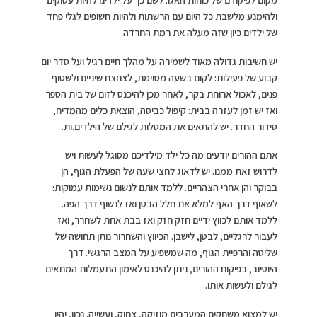
ולהימנע מלשבת כל היום עם הרשתות ולהיות חשופים לגלי פחד
של ילדים כיון שזה מעלה את רמת החרדה.
יש חשיבות גדולה מאוד לשמירה על מהלך חיים רגיל ועל סדר יום
קבוע של פעילות: לקום בשעה מסוימת, לצחצח שיניים ולשטוף
פנים, לאכול ארוחת בקר, לאחר מכן להיכנס לזום של בית הספר
ואז יש זמן לעזרה בבית: קיפול כביסה, הוצאת כלים מהמדיח,
סידור החדר. יש להתאים את המטלות לגילם של הילדים.ות.
אתם ההורים יודעים מה כל ילד מילדיכם מסוגל לעשות ויש
לדרוש זאת ממנו. יש לדאוג לחצי שעה של הפעלת הגוף, הן
בבוקר והן אחרי הצהריים. ללמד אותם לנשום נשימות עמוקות:
לשאוף דרך האף למלא את חלל הבטן ואז לנשוף דרך הפה.
ללמד אותם לכווץ ידיים חזק חזק ואז בבת אחת לשחרר, ואז
לעבור לרגליים, לבטן, לישבן. הכיווץ והשחרור נותן תחושה של
שליטה והרפיית הגוף, מה שמשפיע על המצב הרגשי. דרך
היוטיוב, בפיקוח ההורים, ניתן להיכנס לאימון התעמלות המתאים
לגילם ולעשות אותו.
יש למצוא משחקים המערבים מוזיקה, צחוק, ועשייה. נכון, יהיו