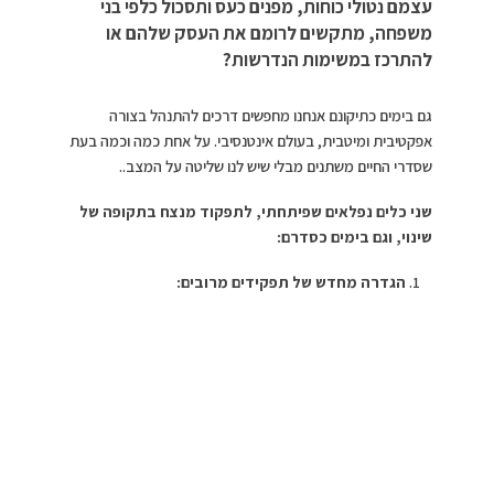
עצמם נטולי כוחות, מפנים כעס ותסכול כלפי בני
משפחה, מתקשים לרומם את העסק שלהם או
להתרכז במשימות הנדרשות?
גם בימים כתיקונם אנחנו מחפשים דרכים להתנהל בצורה
אפקטיבית ומיטבית, בעולם אינטנסיבי. על אחת כמה וכמה בעת
שסדרי החיים משתנים מבלי שיש לנו שליטה על המצב..
שני כלים נפלאים שפיתחתי, לתפקוד מנצח בתקופה של
שינוי, וגם בימים כסדרם:
הגדרה מחדש של תפקידים מרובים:
מחלקים את הזמן היומי לפי תחומי מרחב על פי הגדרת
התפקידים השונים, לדוגמה:
מרחב מקצועי – העבודה / העסק
מרחב יחסים – עם הילדים / משפחה / זוגיות / חברים
מרחב סידורים – התנהלות שוטפת בבית/ בעסק