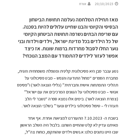
20/10/2023
אורח
מאז תחילת המלחמה נעלמה תחושת הביטחון
הבסיסי והקיומי והבנו שחיינו עלולים להיות בסכנה.
עם שריפת הבתים נשרפה תחושת הביטחון הקיומי
של כל הילדים בכל מדינת ישראל, וילדים וילדות ובני
נוער החלו לסבול מחרדות ברמות שונות. אז כיצד
אפשר לעזור לילדים להתמודד עם המצב הנוכחי?
נטע ענבר סבן היא פסיכולוגית קלינית ומטפלת משפחתית וזוגית,
מחברת הספרים “מחול התודעה והנפש – מבט פסיכולוגי על
תהליכי התפתחות אישית וחברתית” (גלילי הוצאה לאור) ו”פסיפס
אנושי – מבט פסיכולוגי על הגוונים המרכיבים את עם ישראל”
(צמרת הוצאה לאור). בימים אלו נמצא ספרה “נשבר לי הלב
תעזרו לי – טיפול פסיכולוגי בילדים ונוער” בשלבי הוצאה לאור.
בשבת ה- 7.10.2023 התעוררנו למציאות אחרת. אף אחד
מאיתנו עדיין לא קלט שהחיים השתנו. בלבול היה השלב הראשון
שבו היינו נתונים כולנו: א.נשים וילדים שהותקפו, כוחות צה”ל,