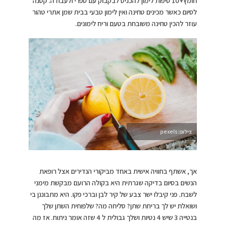
חומץ+10 טיפות לימון להכניס לבקבוק עם ספרי ולעבודה. קטנה
לסיום כאשר מכינים טחינה ואין לימון טבעי בבית שמן אתרי טהור
עוזר להכין טחינה משובחת בטעם וריח לימונים.
צילום:pexels
אך, אשתף בחוויה אישית באחד מביקורי הנדירים אצל רופאת
הנשים בסיום בדיקה שגרתית היא בקולה הרועם מבקשת מימני
לשבת. פני קיבלו ישר צבע של קיר לבן וברכי פקו. היא מתבוננן בי
ושואלת יש לך בריחת שתן? סליחה מה? שלפוחית השתן שלך
בנטייה 3 שיש 4 נטיות ושלך גבולית ל 4 שזה אומר ניתוח. אז מה