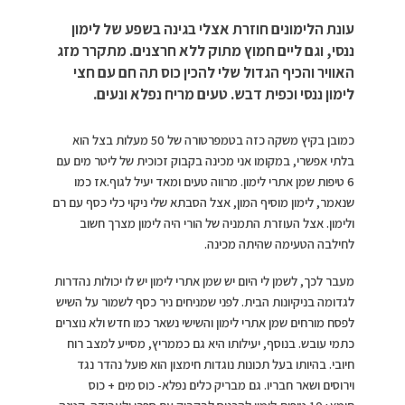
עונת הלימונים חוזרת אצלי בגינה בשפע של לימון
ננסי, וגם ליים חמוץ מתוק ללא חרצנים. מתקרר מזג
האוויר והכיף הגדול שלי להכין כוס תה חם עם חצי
לימון ננסי וכפית דבש. טעים מריח נפלא ונעים.
כמובן בקיץ משקה כזה בטמפרטורה של 50 מעלות בצל הוא
בלתי אפשרי, במקומו אני מכינה בקבוק זכוכית של ליטר מים עם
6 טיפות שמן אתרי לימון. מרווה טעים ומאד יעיל לגוף.אז כמו
שנאמר, לימון מוסיף המון, אצל הסבתא שלי ניקוי כלי כסף עם רם
ולימון. אצל העוזרת התמניה של הורי היה לימון מצרך חשוב
לחילבה הטעימה שהיתה מכינה.
מעבר לכך, לשמן לי היום יש שמן אתרי לימון יש לו יכולות נהדרות
לגדומה בניקיונות הבית. לפני שמניחים ניר כסף לשמור על השיש
לפסח מורחים שמן אתרי לימון והשישי נשאר כמו חדש ולא נוצרים
כתמי עובש. בנוסף, יעילותו היא גם כממריץ, מסייע למצב רוח
חיובי. בהיותו בעל תכונות נוגדות חימצון הוא פועל נהדר נגד
וירוסים ושאר חבריו. גם מבריק כלים נפלא- כוס מים + כוס