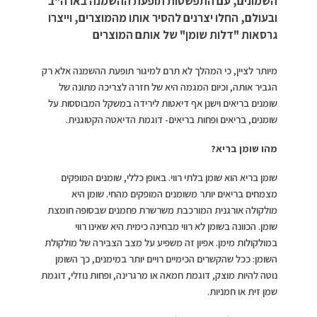
השמונים, עם התפשטות תופעת ההשמנה בארה"ב
ובעולם, החלו יצרנים להסיר אותו מהמוצרים, וייצרו
גרסאות "דלות שומן" של אותם המוצרים
מיותר לציין, כי המהלך לא תרם למיגור תופעת ההשמנה אלא רק
הגביר אותה, וכיום המגמה היא של חזרה לצריכה מתונה של
שומנים בריאים וישנן אף דיאטות לירידה במשקל המבוססות על
שומנים, בריאים ופחות בריאים- דוגמת הדיאטה הקטוגנית.
מהו שומן בריא?
שומן בריא הוא שומן בלתי רווי. באופן כללי, שומנים המופקים
מצמחים בריאים יותר משומנים המופקים מהחי. שומן היא
מולקולה אורגנית המורכבת משרשרת פחמנים שבסופה חומצת
שומן. הכוונה בשומן לא רווי מבחינה כימית היא שאינו רווי
במולקולות מימן. אפיון זה משפיע על מצב הצבירה של מולקולת
השומן: ככל שהקשרים הכימיים רויים יותר במימנים, כך השומן
נוטה להיות מוצק, דוגמת חמאה או מרגרינה, ופחות נוזלי, דוגמת
שמן זית או חמניות.