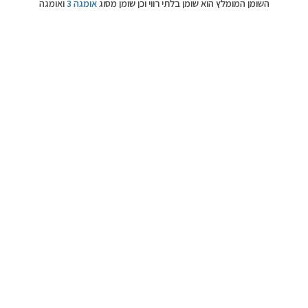
השומן המומלץ הוא שומן בלתי רווי וכן שומן מסוג
אומגה 3
ואומגה
6. אלו חומצות שומן חיוניות אשר נקראות כך, שכן גופנו אינו יודע
לייצר אותן בעצמו ולכן חשוב לצרוך אותן מהמזון. הן פעילות
מאוד ברמה הביולוגית, מסייעות בקרישת הדם ובמצבים
דלקתיים.
צילום: יחצ הרבלייף,סטודיו
דיטיילס
יתרונות השומן הבריא:
שומן בריא הופך את המזון שלנו לטעים יותר, בהוסיפו טעם וריח.