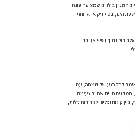
 מתאים למגוון בילויים שמציעה עונת
שפת הים, בפיקניק או ארוחת
היין, מיוצר מענבים לבנים בתוספת נגיעות קלות של רכז אננס, בעל אחוז אלכוהול נמוך (5.5%). פרי
י.
אימה לכל רגע של שמחה, עם
וע קל ומתיקות עדינה, המקנים חווית שתייה נעימה
ין קינוח וכליווי לארוחות קלות,