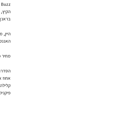
הקיץ, 
בראנץ’
האננס 
מחיר מומלץ: 30 ₪, ברשתות ה
הסדרה 
קלילה 
פיקניק