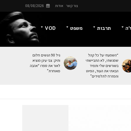
צור קשר
אודות
08/08/2026
’ה
תרבות
משפט
VOD
“השפעתי על כל קהל
גיל 90 הגשים חלום
שפגשתי, לא התביישתי
ותיק: צבי עינן מוציא
בשורשים שלי ותמיד
לאור את ספרו “אהבה
הבאתי את העוּד, הפיוט
מאוחרת”
והמזרח לתלמידים”