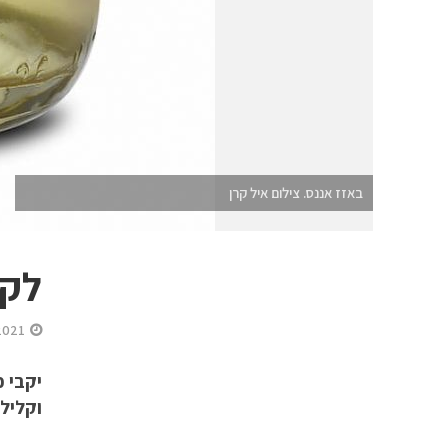
באזז אננס. צילום איל קרן
לקר
2021
וקליל