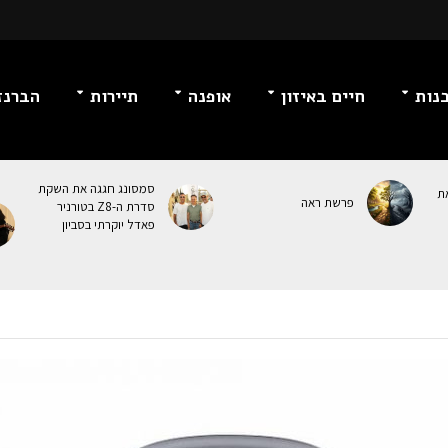
נות
חיים באיזון
אופנה
תיירות
הברנז
סמסונג חגגה את השקת
ת
פרשת ראה
סדרת ה-Z8 בטורניר
פאדל יוקרתי בסביון