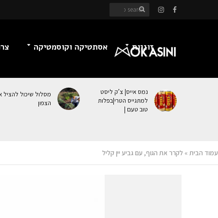
זוגיות
אסתטיקה וקוסמטיקה
צרכ
נמס אייס| צ’ק ליסט
מסלול שיכול להציל א
למתגייס הטרי|בפלות
הצפון
טוב טעם |
עמוד הבית
»
לקרר את הגוף, עם גביע יין קליל