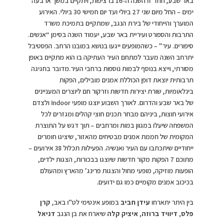
באר שבע, חוזר זו השנה ה-16 ברציפות, ויתקיים במשך ארבעה
ימים – החל מיום שני 27 ביולי ועד יום חמישי 30 ביולי. האירוע
המוערך והייחודי של בירת הנגב, שמתקיים בתמיכת משרד
התרבות והספורט ועיריית באר שבע, יעמוד השנה בסימן “אנשים.
סיפורים. עיר” – כשהמופעים ייגעו בנושא במובנו הרחב. הפסטיבל
יתרחב השנה מעבר למתחם העיר העתיקה בו הוא מתקיים באופן
מסורתי, וייצא בנוסף לבמות נוספות ברחבי העיר.מדובר בחגיגה
תרבותית יוצאת דופן הכוללת אמנים מובילים, הפקות
בינלאומיות, שורת יצירות חדשות וזרקור חם ליוצרים המעניינים
של באר שבע והדרום. לאורך השבוע יוצגו מופעי Indoor ולצדם
אירועי חוצות, ביניהם מבחר תכנים חוצי קהלים ומגזרים לכל
המשפחה שיעלו במגוון במות ומרחבים – תוך דגש על התוצרת
המקומית של חממת אמנים מבטיחים מהאזור, שיציגו חומרים
ייחודיים שיתכתבו עם העיר ואנשיה. הפעילות תכלול 38 אירועים –
מתוכם 7 הפקות מקור חדשות שיוצגו בבכורות, הצגות ילדים,
הופעות מוזיקה, מופעי מחול והצגות פרינג’ מהארץ ומהעולם
בכיכוב אמנים מקומיים כמו גם ידועים.
בין היתר יתארחו
עידן חביב
במופע אינטימי לט”ו באב,
קרן
פלס
,
דיוויד ברוזה
,
איציק קלה
שיארח את בן הנגב
דניאל