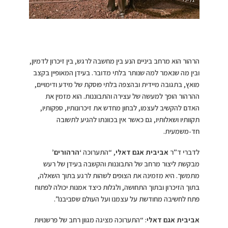
הרהור הוא מרחב ביניים הנע בין מחשבה לרגש, בין זיכרון לדמיון,
ובין מה שנאמר למה שנותר בלתי מדובר. בעידן המאופיין בקצב
מואץ, בתגובה מיידית ובהצפה בלתי פוסקת של מידע ודימויים,
ההרהור הופך למעשה של עצירה והתבוננות. הוא מזמין את
האדם להקשיב לעצמו, לבחון מחדש את זיכרונותיו, ספקותיו,
תקוותיו ושאלותיו, גם כאשר אין בכוונתו להגיע לתשובה
חד-משמעית.
לדברי ד”ר
אביבית אגם דאלי
, “התערוכה
‘הרהורים’
מבקשת ליצור מרחב של התבוננות והקשבה בעידן של רעש
מתמשך. היא מזמינה את הצופים לשהות לרגע בתוך השאלה,
בתוך הזיכרון ובתוך התחושה, ולגלות כיצד אמנות יכולה לפתוח
פתח לחשיבה מחודשת על עצמנו ועל העולם שסביבנו”.
אביבית אגם דאלי
: “התערוכה מציגה מגוון רחב של פרשנויות