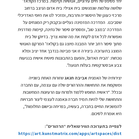
יחד פסיפס של חיים עירוניים, אנושיות וקיימות. במרכז הקולאז’
שלושה עולמות שנפגשים: בית אצילי: בית אדום הניצב ברחוב
מרכזי כעוגן של היסטוריה ותרבות, ומזכיר לנו את היופי האדריכלי
שסביבנו. המדרכה המזמינה: נעליים ובקבוק ריק המונחים על
המדרכה ‘במצב טוב’, ומספרים סיפור של נתינה, קיימות מודרנית
ואפשרות לכל אדם לקחת את מה שהוא צריך. בדיוקן של בית
מתוך סיפור רחב יותר המבנה מיוצג גם בקולאז’ המרקם האנושי
המוצג בתערוכה. ביצירה זו אני מביטה בנדבך אחד יציב ומלא
נוכחות: ‘הבית האדום’, והפעם בהתבוננות פיוטית אישית בנגיעות
צבע אבסטרקטיות בעלות תנועה”.
יצירותיה של האמנית
אביבה חגאג
שזורות האחת בשנייה
ומשקפות את התחושות וההרהורים שלה עם עצמה, עם החברה
ובכלל. “ראשית החופש ללמוד ולפרוח עם הרעיונות המחשבות
והתחושות שלי להיות תמיד חברה ונאמנה לעצמי ליצור חברויות
להמשכיות החיים בחברה, בעשיה, בפריחה ובישום החלומות”,
היא אומרת לסיכום.
לצפייה בתערוכה הווירטואלית “הרהורים”:
https://art.kunstmatrix.com/apps/artspaces/dist