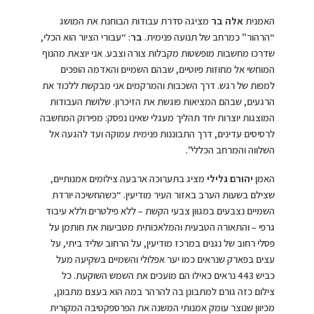
האמנית
אלה בר
מציגה סדרת עבודות הבוחנת את המושג
“הרהור” כמרחב של תנועה פנימית.
בר
: “עבורי הציור הוא הכלי,
שדרכו מחשבות מופשטות מקבלות צורה וצבע. אני יוצאת מהנוף
המוחשי אל מחוזות פיוטיים, שבהם השמיים והאדמה הופכים
למפות של רגש. דרך השכבות והמרקמים אני מבקשת ללכוד את
הרגעים, שבהם המציאות פוגשת את הזיכרון. שלושת העבודות
המוצגות יוצרות יחד תהליך מעגלי שאינו נפסק: מפירוק המחשבה
לרסיסים עדינים, דרך התבוננות פנימית עמוקה ועד להגעה אל
השלווה והמרחב הכללי”.
האמן
יהורם גלילי
מציג בתערוכה ארבעה צילומים אמנותיים,
שצילם בשעות הערב באזור העיר מודיעין. “כשהחשיכה יורדת
השמיים נצבעים במגוון צבעי הקשת – ללא פילטרים וללא עיבוד
גרפי – והתאורה הטבעית והמלאכותית מטביעות את חותמן על
פסלי רחוב של נגנים במרכז מודיעין, על הרחוב שליד ביתי, על
עצים בפארק שנראים כמו יער אפלולי והשמיים בשקיעה מעל
כביש 443 נראים כאילו הם מועכים את השמש השוקעת. כל
צילום כזה גורם למתבונן בה להרהר במה הוא בעצם מתבונן,
מכיוון שנוצר עומק אמנותי המשנה את הפרספקטיבה המקורית