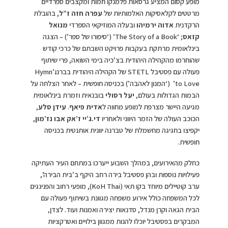
מופע קסום המציע גרסאות פלמנקו חמות ומקצבים ספרדיים
מרטטים לקלאסיקות האלמותיות של
עפרה חזה ז”ל
, בהובלת
הרקדנית
אדוה ירמיהו
ובעלה המוזיקאי הספרדי
מנואל
קזאס
; ‘The Story of a Book’ (‘סיפורו של ספר’) – הצגה
בינלאומית מרתקת בעקבות פרויקט השבתם של כרכי קודש
שהוחרמו מהקהילה היהודית בצ’כיה בימי השואה, פרי שיתוף
פעולה עם פסטיבל STETL של הקהילה היהודית בברנו.’Hymn
to Love’ (‘המנון לאהבה’) בכניסה חופשית – לאחר הצלחה על
הבמות הגדולות בעולם,
יעל רסולי
בובנאית וזמרת בינלאומית
מגיעה היישר מצרפת למופע מחווה ל
אדית פיאף
.
עידן סלע
,
הכוכב העולה של הזמר היווני ולאחריו
די.ג’יי ז’אק אבו נז’מון
,
יקפיצו בחגיגה מחשמלת של טברנה יוונית אותנטית בכניסה
חופשית.
כחלק מהאירועים, במהלך השבוע ייערכו במתחם העיר העתיקה
פעילויות נוספות ובהן פסטיבל בירה רחב היקף ב’בית הבירה’,
ערב קוטיילים מיוחד בקו תאי (KoH Thai), מופעי רחוב והפנינגים
לכל המשפחה כולל אירוע משפחה מגוונת בשיתוף פעולה עם
הבית הגאה וקרן מנדל, סדנאות יצירה ואמנות ועוד. לצדן,
המבקרים בפסטיבל יוכלו להנות ממגוון בילויים ואטרקציות