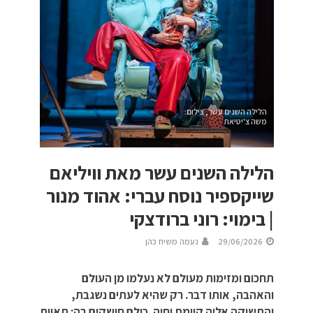
הלילה השנים עשר, צילום:
משה צ'יטיאת
הלילה השנים עשר מאת וויליאם
שייקספיר נוסח עברי: אהוד מנור
| בימוי: רוני ברודצקי
29/06/2026
נעמה משיח כהן
תחכום ומזימות מעולם לא נעלמו מן העולם
והאהבה, אותו דבר. רק שהיא לעתים נשגבת,
והתשוקה אליה קיימת וחיה. כולם חושקים בה: תאוות