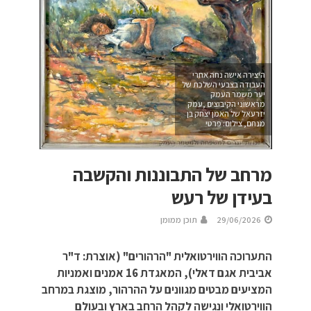
היצירה אישה נחה אחרי
העבודה בצבעי השלכת של
יער משמר העמק
מראשוני הקיבוצים ,עמק
יזרעאל של האמן יצחק בן
מנחם, צילום: פרטי
מרחב של התבוננות והקשבה
בעידן של רעש
29/06/2026
תוכן ממומן
התערוכה הווירטואלית "הרהורים" (אוצרת: ד"ר
אביבית אגם דאלי), המאגדת 16 אמנים ואמניות
המציעים מבטים מגוונים על ההרהור, מוצגת במרחב
הווירטואלי ונגישה לקהל הרחב בארץ ובעולם