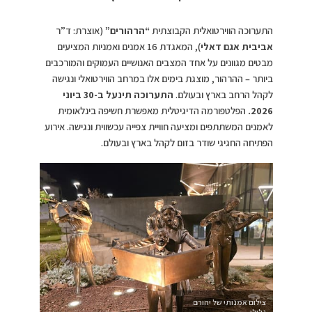
התערוכה הווירטואלית הקבוצתית
“הרהורים”
(אוצרת: ד”ר
אביבית אגם דאלי
), המאגדת 16 אמנים ואמניות המציעים
מבטים מגוונים על אחד המצבים האנושיים העמוקים והמורכבים
ביותר – ההרהור, מוצגת בימים אלו במרחב הווירטואלי ונגישה
לקהל הרחב בארץ ובעולם.
התערוכה תינעל ב-30 ביוני
2026.
הפלטפורמה הדיגיטלית מאפשרת חשיפה בינלאומית
לאמנים המשתתפים ומציעה חוויית צפייה עכשווית ונגישה. אירוע
הפתיחה החגיגי שודר בזום לקהל בארץ ובעולם.
צילום אמנותי של יהורם
גלילי