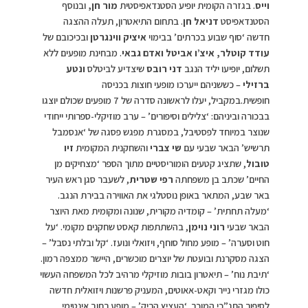
וייס
. בגזרה הקומית יופיע הסטנדאפיסטית
מור חן,
ובנוסף
הסטנדאפיסט
דניאל חן
. בתחום התיאטרון, תעלה ההצגה
חדשה ‘סוף שבוע בכרתים’ בבימוי
איציק ווינגרטן
ובכיכובם של
עודד קוטלר, איצ’ו אביטל ואדם גבאי
. מבחינת מופעים ללא
תשלום, יופיעו יליד הנגב
דני רובס
שיצדיע לביטלס
ונטע
ברזילי
– כששניהם ייערכו מופעי חוצות בכניסה
חופשית.במקביל, יעלו לראשונה סדרה של 7 מופעים שכולם יוצגו
בבכורה וביניהם: ‘צלילים וסיפורים’ – ערב מוזיקלי-ספרותי ייחודי
שנוצר במיוחד לפסטיבל, במסגרת מפגש פסגה של ‘אנסמבל
תרשיש’ הבאר שבעי עם
שי צברי
והשחקנית המקומית
זיו
טובול
, שתציג קטעים הומוריסטיים מתוך הספר ‘מצחיקים מן
החיים’ שכתב בן משפחתה
רפי שטרית
, לשעבר סגן ראש העיר
באר שבע, המתאר באופן נוסטלגי את האווירה בבירת הנגב.
‘מעלה תחתית’ – קומדיה מקורית, שנונה ומקומית מאת היוצר
הבאר שבעי
רוני נוימן
, בהשתתפות קאסט שחקנים מקומי. ‘על
חוט וסערה’ – מופע מחול סוחף, ויזואלי ונועז. ‘קל ובלתי נסבל’ –
הצגה מסקרנת ובועטת של יוצרים מוכשרים, היישר ממצפה רמון.
‘תיבת נוח’ – תיאטרון בובות מוזיקלי מרהיב לכל המשפחה העשוי
כולו מגזרי נייר וקאט-אאוטים, המעניק פרשנות ויזואלית חדשה
לסיפור התנ”כי המוכר. ‘העציץ הריק’ – מופע רחוב אינטימי