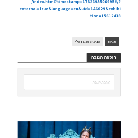
/index.html?timestamp=1782695506995#/?
external=true&language=en&uid=146029&exhibi
tion=15612438
תגיות
אביבית אגם דאלי
הוספת תגובה
הוספת תגובה