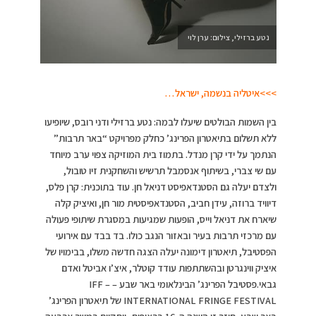
נטע ברזילי, צילום: ערן לוי
>>>איטליה בנשמה, ישראל…
בין השמות הבולטים שיעלו לבמה: נטע ברזילי ודני רובס, שיופיעו
ללא תשלום בתיאטרון הפרינג’ כחלק מפרויקט “באר תרבות”
הנתמך על ידי קרן מנדל. בתמוז בית המוזיקה צפוי ערב מיוחד
עם שי צברי, בשיתוף אנסמבל תרשיש והשחקנית זיו טובול,
ולצדם יעלה גם הסטנדאפיסט דניאל חן. עוד בתוכנית: קרן פלס,
דיוויד ברוזה, עידן חביב, הסטנדאפיסטית מור חן, ואיציק קלה
שיארח את דניאל וייס, הופעות שמגיעות במסגרת שיתופי פעולה
עם מרכזי תרבות בעיר ובאזור הנגב כולו. בד בבד עם אירועי
הפסטיבל, תיאטרון דימונה יעלה הצגה חדשה משלו, בבימויו של
איציק ווינגרטן ובהשתתפות עודד קוטלר, איצ’ו אביטל ואדם
גבאי.פסטיבל הפרינג’ הבינלאומי באר שבע – IFF –
INTERNATIONAL FRINGE FESTIVAL של תיאטרון הפרינג’