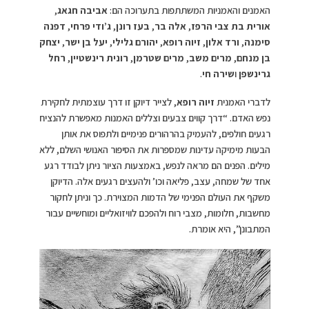
האמנים והאמניות המשתתפות בתערוכה הם:
אביבה חגאג
,
אורית בת צבי הרפז
,
אלה בר
,
בעז רונן
,
ג’ודי פרחי
,
דפנה
סימנה
,
ורד אלון
,
זיוה רופא
,
יהורם גלילי
,
יעל בן ישר
,
יצחק
בן מנחם
,
מרים משב
,
מרים שטרמן
,
רונית רינשטיין
,
רחל
גרינשפן
ו
שירה חי
.
לדברי האמנית
זיוה רופא
, לצייר דיוקן זו דרך עוצמתית לחקירת
נפש האדם. “דרך קווים צבעים וצללים האמנות מאפשרת להנציח
רגעים חולפים, להעמיק בהרהורים פנימיים ולתפוס את אותן
הבעות מימיקה עדינות שמספרות את הסיפור האנושי השלם, ללא
מילים. הפנים הם מראה לנפש, באמצעות הציור ניתן לבודד רגע
אחד של שמחה, עצב, פליאה וכו’ ולהעצים רגעים אלה. הדיוקן
משקף את העולם הפנימי של הדמות המצוירת. כך וניתן לחקור
מחשבות, חלומות, מצבי רוח ולהפכם לוויזואליים ומוחשיים עבור
המתבונן”, היא אומרת.