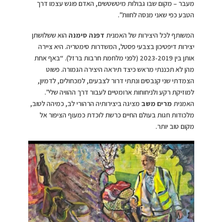
מעבר – מקום שבו גבולות מיטשטשים, האדם פוגש עצמו דרך
הטבע כפי שאני מנסה לחוות”.
המשותף לכל היצירות של האמנית
דפנה סימנה
הוא ששלושתן
יצירות דיפטיכון בצבעי פסטל, המשדרות סימטריה. היא ציירה
אותן בין 2023-2019 (לפני מלחמת חרבות ברזל). “באף אחת
מהן לא תכננתי מראש כיצד תיראה היצירה הגמורה. פשוט
הצמדתי שני קנבסים ונתתי דרור לצבעים, למכחולים, לדמיון,
למוזיקת רקע ולניחוחות ארומטיים לעבור דרך ההוויה שלי”.
האמנית
מרים משב
מציגה ביצירותיה הרהורי לב, כמיהה לטוב,
מלכודות חגות בעולם החיים כרשת לוכדת כמעוף הציפור אל
מקום טוב יותר.