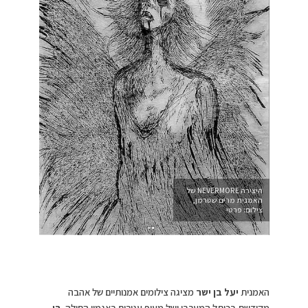
היצירה NEVERMORE של
האמנית מרים שטרמן,
צילום: פרטי
האמנית
יעל בן ישר
מציגה צילומים אמנותיים של אהבה
מקודשת בכותל המערבי ושל מעוף עגורים באגמון החולה.
בן