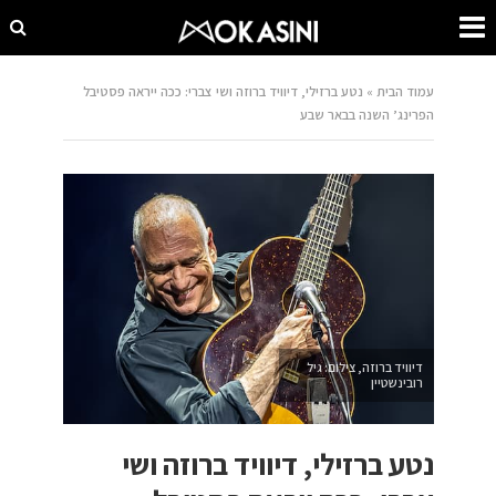
עמוד הבית
»
נטע ברזילי, דיוויד ברוזה ושי צברי: ככה ייראה פסטיבל
הפרינג’ השנה בבאר שבע
דיוויד ברוזה, צילום: גיל
רובינשטיין
נטע ברזילי, דיוויד ברוזה ושי