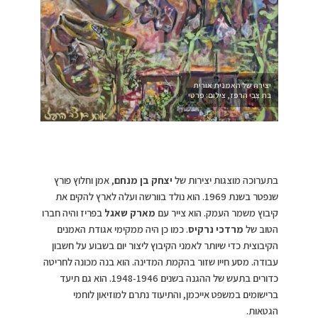
יצירה של האמנית אורית
בת צבי הרפז, צילום: פרטי
בתערוכה מוצגות יצירות של
יצחק בן מנחם
, אמן וחלוץ פורץ
שנפטר בשנת 1969. הוא נולד בוורשה ועלה לארץ להקים את
קיבוץ משמר העמק. הוא צייר עם
מארק שאגל
בפריז והיה חברו
הטוב של
מרדכי נרקיס
. כמו כן היה ממקימי אגודת האמנים
הקיבוצית כדי שיותר לאמני הקיבוץ ליצור יום בשבוע על חשבון
עבודה. מסע חייו שזור בהקמת המדינה. הוא בנה מכונה לחריטה
כדורים בתעש של ההגנה בשנים 1948-1946. הוא גם תיעד
ברישומים במשפט אייכמן, והתיעוד נתרם למוזיאון לוחמי
הגטאות.