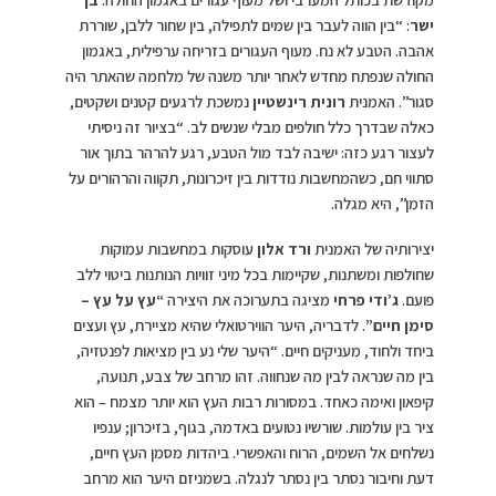
ישר
: “בין הווה לעבר בין שמים לתפילה, בין שחור ללבן, שוררת
אהבה. הטבע לא נח. מעוף העגורים בזריחה ערפילית, באגמון
החולה שנפתח מחדש לאחר יותר משנה של מלחמה שהאתר היה
סגור”. האמנית
רונית רינשטיין
נמשכת לרגעים קטנים ושקטים,
כאלה שבדרך כלל חולפים מבלי שנשים לב. “בציור זה ניסיתי
לעצור רגע כזה: ישיבה לבד מול הטבע, רגע להרהר בתוך אור
סתווי חם, כשהמחשבות נודדות בין זיכרונות, תקווה והרהורים על
הזמן”, היא מגלה.
יצירותיה של האמנית
ורד אלון
עוסקות במחשבות עמוקות
שחולפות ומשתנות, שקיימות בכל מיני זוויות הנותנות ביטוי ללב
פועם.
ג’ודי פרחי
מציגה בתערוכה את היצירה
“עץ על עץ –
סימן חיים”
. לדבריה, היער הווירטואלי שהיא מציירת, עץ ועצים
ביחד ולחוד, מעניקים חיים. “היער שלי נע בין מציאות לפנטזיה,
בין מה שנראה לבין מה שנחווה. זהו מרחב של צבע, תנועה,
קיפאון ואימה כאחד. במסורות רבות העץ הוא יותר מצמח – הוא
ציר בין עולמות. שורשיו נטועים באדמה, בגוף, בזיכרון; ענפיו
נשלחים אל השמים, הרוח והאפשרי. ביהדות מסמן העץ חיים,
דעת וחיבור נסתר בין נסתר לנגלה. בשמניזם היער הוא מרחב