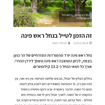
נחל ראש פינה-,צילום:פיה
אגמון שמרר
זה הזמן לטייל בנחל ראש פינה
22/02/2024
הנהלת האתר
נחל ראש פינה יורד מהמורדות המזרחיים של הר כנען
בצפת, לכיוון המושבה ראש פינה ונשפך לירדן ההררי.
אורך כל תוואי הנחל כ-13.2 קילומטרים.
בחלקו העליון של הנחל, נובעים שלושה מעיינות: עין גיא-אוני, עין
פינה ועין כדן. מי המעיינות משוחררים כיום לטבע וניתן להנות
מהם כל השנה. מדובר בשמורת טבע ירוקה ויפיפייה במיוחד
בתקופה זו של השנה. לאורך הנחל ניתן לראות צמחיית מים
ונחלים – פטל קדוש, עצי תאנה, כרמי זיתים ובחודש הקרוב אף