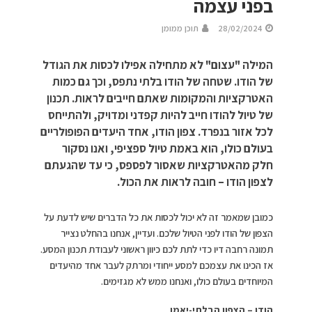
בפני עצמה
28/02/2024
תוכן ממומן
המילה "עצום" לא מתחילה אפילו לכסות את הגודל
של הודו. שטחה של הודו בלתי נתפס, וכך גם כמות
האטרקציות והמקומות שאתם חייבים לראות. תכנון
של טיול להודו חייב להיות קפדני ומדויק, ולהתייחס
לכל אזור בנפרד. צפון הודו, אחד היעדים הפופולריים
בעולם כולו, הוא באמת טיול ספציפי, ואנו נסקור
חלק מהאטרקציות שאסור לפספס, כי עד שהגעתם
לצפון הודו – חובה לראות את הכול.
כמובן שמאמר זה לא יכול לכסות את כל הדברים שיש לדעת על
הצפון של הודו לפני הטיול שלכם. ועדיין, אנחנו בהחלט נצייר
תמונה רחבה דיו כדי לתת לכם כיוון ראשוני לעבודת תכנון המסע.
אז הכינו את עצמכם למסע ייחודי ומרתק לעבר אחד מהיעדים
המיוחדים בעולם כולו, ואנחנו ממש לא מגזימים.
הודו – הצפון הבלתי-יאמן