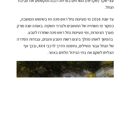
עצי שקד (שקדיות) הפורחים בפריחה לבנה ומקשטים את סביבת
הנחל.
עד שנת 2016 מי מעיינות נחל ראש פינה היו בשימוש המושבה,
כמקור מי השתייה של התושבים ולצרכי השקיה. באותה שנה פורק
מערך הצינורות, ומי מעיינות נחל ראש פינה שוחררו לטבע.
בהמשך לאותו מהלך ביצעו רשות הטבע והגנים, עבודות הסדרה
של הנחל עבור מטיילים, נחסמה הדרך לרכבי 4X4, ובכך אף
הצליחו לשקם את בתי הגידול הלחים באזור.
נחל ראש פינה,צילום:פיה
אגמון שמרר