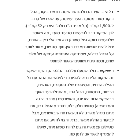
דלהי
– העיר הגדולה והמרשימה דורשת ביקור, אבל
ביקור מאוד ממוקד. העיר עצומה, עם שטח של קרוב
ל-1,500 קמ”ר (תל אביב ה”גדולה” היא רק 52 קמ”ר).
לכן המיקוד חייב להיעשות מבעוד מועד, מה שאומר
שלפעמים דווקא טיול מאורגן הוא אידיאלי כאן – אחרת,
יכול להיות שפשוט תאבדו באין-סוף. מה שכן, אסור לוותר
על הטיול בדלהי, שמחזיקה היסטוריה עתיקה של אלפי
שנים, וכמה פינות ושווקים שאסור לפספס.
רישיקש
– כולנו שמענו על נהר הגנגס הקדוש, ורישיקש
זה המקום אליו כדאי להגיע כדי לפגוש את הנהר עם כל
ההילה הדתית והמיסטית שלו. הטקסים, האנשים,
הריחות, התמונות, הכול הודו, מהתחלה ועד הסוף.
ברישיקש הרוח היא יוגה, והאשרמים (מרכזי היוגה
והמדיטציה) מהווים חלק בלתי נפרד מהטיול. נכון, אם
אתם בטיול מאורגן לא תישארו חודש באשראם, אבל
לביקור בהחלט אפשר, כדאי ורצוי להגיע. אם אתם
מטיילים עצמאית ורוצים לחוות משהו אחר, שיקלו
להצטרף לאשראם לזמן מה.