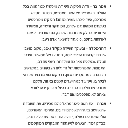
אמריצר
– הדת הסיקית היא דת מיסטית מפורסמת בכל
העולם. באמריצר יש המוני מאמינים, כמו גם מקדש
מפורסם, אשר כיפתו עשויה מזהב! הסיקים מפורסמים
בטקסים המהפנטים שלהם, המוסיקה והשירה, והאווירה
הייחודית. כחלק מהתרבות שלהם, הם מארחים אנשים
לארוחות בחינם, כי אסור להשאיר אדם רעב.
דהרמסלה
– ובעיקר העיירה מקלוד גאנג’, מקום מושבו
של הוד קדושתו הדלאי למה, המנהיג של ממשלת טיבט
הגולה שנמלטה מארצה ומולדתה. היופי פה רב,
והתמונות המפורסמות של הדגלים הצבעוניים במקדשים
זה בהרבה מהמקרים מכאן. דרמקוט הוא גם כפר שכדאי
לבקר בו, ויש עוד כמה יעדים קטנים באזור, חלקם
מפורסמים וחלקם נסתרים. בטיול מאורגן ידעו לוודא
שאתם לא מפספסים שום דבר.
אגרה
– את השם טאג’ מהאל כולנו מכירים. את העובדה
שהוא יושב באגרה לא כולם יודעים. הארמון המפורסם,
אולי המפורסם בעולם, ידוע כאחד משבעת פלאי תבל,
ובצדק גמור. הצטרפו לאינספור המבקרים המוקסמים