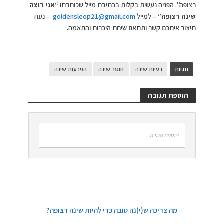
רצופה”. הפניה נעשית בקלות בכתיבת מייל שכותרתו
“אני רוצה
שינה רצופה”
– למייל
goldensleep21@gmail.com
– נעה
תיצור איתכם קשר ותתאם שיחת היכרות והתאמה.
תגיות
בעיות שינה
חוסר שינה
הפרעות שינה
הוספת תגובה
הוספת תגובה
מה צריכה ש(י)נה טובה כדי להיות שינה רצופה?