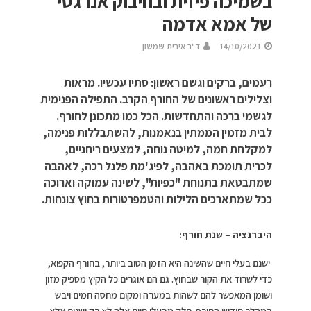
בשמיכה פיזית ובחיבוק אנרגטי
של אמא אדמה
14/10/2021
ד"ר אירית שמשון
רעמים, ברקים וגשם ראשון: סתיו עכשיו. מראות
וצלילים ראשונים של החורף הקרב. התפילה הפנימית
לגשמי ברכה והתחדשות. הכל כמו מתכונן לחורף.
לבית מזמין הממתין בנאמנות, להשתבללות פנימה,
למקלחת חמה, למיטה נוחה, למצעים ריחניים,
לכרית תומכת באהבה, לפיג'מת פלנל רכה, לאהבה
שמתבטאת בתנוחת "כפיות", לשינה עמוקה וארוכה
ככל שמתארכים הלילות והטמפרטורות בחוץ צונחות.
היברנציה – שנת חורף:
ישנם בעלי חיים שהשינה היא הזמן הטוב ביותר, בחורף הקפוא,
כדי לשרוד את הקור שבחוץ. גם הם אוגרים כל הקיץ מספיק מזון
ושומן המאפשר להם לשהות במערה ומקום מחסה חמים ויבש
במהלך חודשי החורף. חלק מבעלי חיים אלה לא רק ישנים אלא