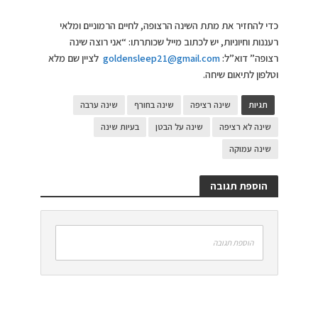
כדי להחזיר את מתת השינה הרצופה, לחיים הרמוניים ומלאי
רעננות וחיוניות, יש לכתוב מייל שכותרתו: “אני רוצה שינה
רצופה” דוא”ל:
goldensleep21@gmail.com
לציין שם מלא
וטלפון לתיאום שיחה.
תגיות
שינה רציפה
שינה בחורף
שינה ערבה
שינה לא רציפה
שינה על הבטן
בעיות שינה
שינה עמוקה
הוספת תגובה
הוספת תגובה