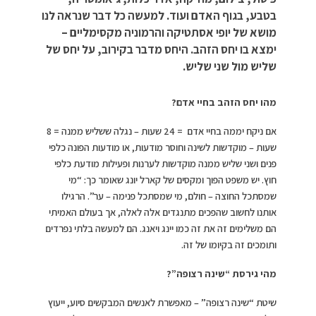
בטבע, בגוף האדם ועוד. למעשה כל דבר שנראה לנו
מושא של יופי אסתטיקה והרמוניה מקסימליים –
ימצא בו יחס הזהב. היחס מדבר בקירוב, על יחס של
שליש מול שני שליש.
מהו יחס הזהב בחיי אדם?
אם ניקח יממה בחיי אדם = 24 שעות – נגלה ששליש ממנה = 8
שעות – מוקדשות לשינה וחוסר מודעות, או מודעות הפונה כלפי
פנים ושני שליש ממנה מוקדשות לערנות ופעילות מודעת כלפי
חוץ. יש משפט הפוך ומקסים של קארל יונג שאומר כך: “מי
שמסתכל החוצה – חולם, מי שמסתכל פנימה – ער”. הרגילו
אותנו לחשוב שהפכים מתנגדים אלה לאלה, אך בעולם האמיתי
הם משלימים זה את זה כמו יינג ויאנג. הם למעשה בלתי נפרדים
ותומכים זה בקיומו של זה.
מהי גירסת “שינה רצופה”?
שיטת “שינה רצופה” – מאפשרת לאנשים המבקשים סיוע, ייעוץ