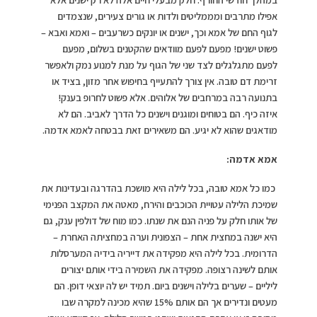
אפילו מתרבים ומממליטים ולדות או גורים צעירים, שנצמדים
לגוף החם של אמא וכך, ישנים או יונקים כשרעבים – ואמא ואבא –
פשוט ישנים! מפעם לפעם מוודאים שהקטנים בשלום, מפעם
לפעם מתגלגלים לצד שני של הגוף על מנת למנוע נמק ולאפשר
זרימת דם טובה. אין צורך להתעייף בחיפוש אחר מזון, בציד או
בתנועה רבה במרחבים של אלוהים. אלא פשוט לחרופ בענק!
איזה כיף. הם בטוחים ומוגנים וישנים כל הדרך לאביב. הם לא
מודאגים שהוא לא יגיע. הם משאירים זאת בבטחה לאמא אדמה.
אמא אדמה:
כמו כל אמא טובה, בכל לילה היא מושכת בהדרגה ובעדינות את
שמיכת הלילה עטויית הכוכבים והירח, מאטה את המקצב הפנימי
של אותו חלק על פניה הנם את שנתו. כמו מוח של דולפין ענק, גם
היא ישנה במחצית אחת – הצפונית וערה במחציתה האחרת –
הדרומית. בכל לילה היא מפקידה את דייריה בידיה המערסלות
אותם לשינה רצופה. מפקידה את השמירה בידי אותם יצורים
ליליים – שערים בלילה וישנים ביום. תמיד יש לה יוצאי דופן. הם
מעטים ונדירים אך הם אותם 15% שהיא מכינה למקרה שבו