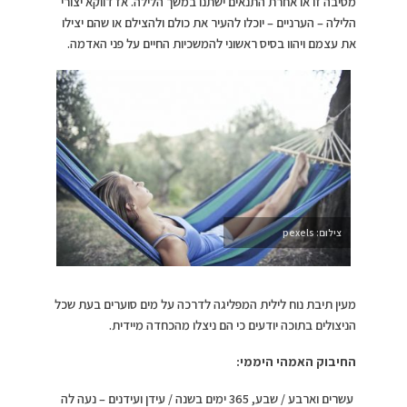
מסיבה זו או אחרת התנאים ישתנו במשך הלילה. אז דווקא יצורי
הלילה – הערניים – יוכלו להעיר את כולם ולהצילם או שהם יצילו
את עצמם ויהוו בסיס ראשוני להמשכיות החיים על פני האדמה.
צילום: pexels
מעין תיבת נוח לילית המפליגה לדרכה על מים סוערים בעת שכל
הניצולים בתוכה יודעים כי הם ניצלו מהכחדה מיידית.
החיבוק האמהי היממי:
עשרים וארבע / שבע, 365 ימים בשנה / עידן ועידנים – נעה לה