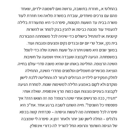
בהחלט! א., חוזרת בתשובה, גרושה ואם לשמונה ילדים, שאחד
מהם עם צרכים מיוחדים, עובדת במשרה מלאה ואז חוזרת לעוד
משרה בבית עד השעות הקטנות, סיפרה כי היא מתעוררת בלילה
להעמיד עוד מכונת כביסה או להכין בצק למחר או להשרות
קיטניות או להתחיל בישולים כדי שיהיה לכל משפחתה המבורכת
בית נקי, אוכל טרי יום יום ובגדים נקים ומצעים ומגבות ועוד.
במשך שנים היא פשוט ויתרה על שעות השינה שלה כדי לטפל
במשפחתה. הגיעה לקבוצה שעבדה איתי ושמעה על חשיבות
השינה הרצופה. החליטה באותו יום שהיא משנה סדרי עולם בחייה.
הוציאה מכשירים חשמליים וטלפונים מחדרי השינה, התחילה
לחלק תפקידים לילדיה הגדולים לעזור לה והחליטה ללכת לישון
מוקדם ולא לקום באמצע הלילה למשימות שונות. למחרת הגיעה
לקבוצה בעיניים נוצצות ועם כמות מרץ אינסופית. שאלה אותי:
“תגידי, ככה מרגישים אחרי שינה רצופה? מה זה הוואוו הזה? איך
פספסתי כל השנים?”. חייה השתנו לטובה ברגע אחד. אח”כ היא
סיפרה לכל משפחתה מה לעשות וגיסתה – סכרתית קשה בכסא
גלגלים – החלה לישון טוב יותר ולאחר זמן א. סיפרה לי שמצבה
של הגיסה השתפר והרופא החל להוריד לה כדורי אינסולין.