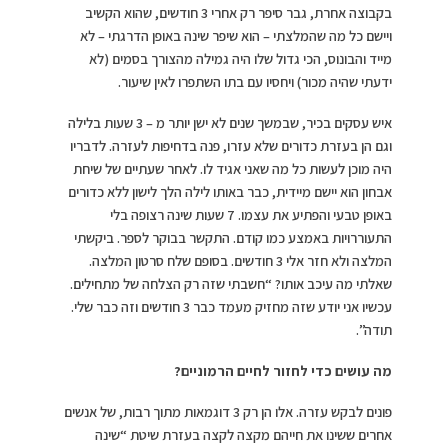
בקבוצה אחרת, גבר סיפר רק אחרי 3 חודשים, שהוא הקשיב
ויישם כל מה שהמלצתי – הוא שיפר שינה באופן הדרגתי – לא
מייד והבונוס, הכי גדול שלו היה גמילה מהצורך בסמים (לא
ידעתי שהיה מכור) ויחסיו עם בתו השתפרו לאין שיעור.
איש עסקים בכיר, שבמשך שנים לא ישן יותר מ – 3 שעות בלילה
וגם הן בעזרת כדורים שלא עזרו, פנה בדחיפות לעזרה. לדבריו
היה מוכן לעשות כל מה שאני אגיד לו. לאחר שעתיים של שיחת
אבחון הוא יישם מיידית, כבר באותו לילה הלך לישון ללא כדורים
באופן טבעי והפתיע את עצמו. 7 שעות שינה רצופה בלי
התעוררויות באמצע כמו קודם. התקשר בבוקר לספר. ביקשתי
המלצה ולא חזר אלי 3 חודשים. בסופם שלח סרטון המלצה.
שאלתי מה עיכב אותו? “חשבתי שזה רק הצלחה של מתחילים.
עכשיו אני יודע שזה מחזיק מעמד כבר 3 חודשים וזה כבר שלי.
תודה”.
מה עושים כדי לחזור לחיים הרמוניים?
פונים לבקש עזרה. אלו הן רק 3 דוגמאות מתוך רבות, של אנשים
אחרים ששינו את חייהם מקצה לקצה בעזרת שיטת “שינה