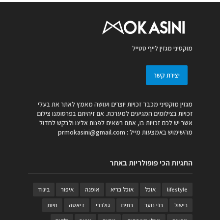
מוקסיני מגזין לייף סטייל
יצירת קשר
מגזין מוקסיני מכבד זכויות יוצרים ועושה מאמץ לאתר את בעלי
זכויות בצילומים המגיעים למערכת. אם זיהיתם בפרסומנו צילום
אשר יש לכם זכויות בו, אתם רשאים לפנות אלינו ולבקש לחדול
מהשימוש באמצעות מייל :
prmokasini@gmail.com
התגיות הכי פופולריות באתר
lifestyle
אוכל
אוכל בריא
אופנה
איפור
ביגוד
בישול
בני נוער
בתים
גולברי
דיאטה
חיות