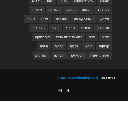
טבעות
טיולי משפחות
טרויה
יגואר
ילדים
לנד רובר
מוזאון
מוזיקה
מטבחים
מכירות
משחק
משחקי קופסא
מתכונים
נעלים
סטייל
סטימצקי
סיורים
ספארי
עיצוב
עיצוב בית
פורים
פנים
פסטיבל דרום אדום
קוסמטיקה
קוסקוס
ריהוט
רכבים
תיירות
תיקים
תכשיטי יוקרה
תכשיטים
תערוכה
תפריטים
בניית האתר
https://www.PRonline.co.il/