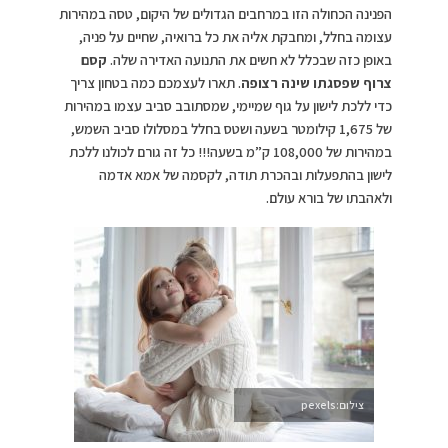
הפנינה הכחולה הזו במרחבים הגדולים של היקום, טסה במהירות
עצומה בחלל, ומחבקת אליה את כל ברואיה, שחיים על פניה,
באופן כזה שבכלל לא חשים את התנועה האדירה שלה.
קסם
צרוף שפסגתו שינה רצופה
. תארו לעצמכם כמה בטחון צריך
כדי ללכת לישון על גוף שמיימי, שמסתובב סביב עצמו במהירות
של 1,675 קילומטר בשעה ושטס בחלל במסלולו סביב השמש,
במהירות של 108,000 ק”מ בשעה!!! כל זה גורם לכולנו ללכת
לישון בהתפעלות ובהכרת תודה, לקסמה של אמא אדמה
ולאהבתו של בורא עולם.
צילום:pexels