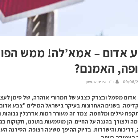
 אדום – אמא’לה! ממש הפוך
פה, האמנם?
09/06/
ד"ר אירית שמשון
 אדום מסמל ובצדק כצבע של תמרורי אזהרה, של סימן לעצו
קדימה. בשנים האחרונות בעיקר בישראל המילים "צבע אדו
קפת טילים ומלחמה. צמד זה מעורר רמות אדרנלין גבוהות 
ה ולצורך בהגנה על החיים. הן מוטמעות בתוכנו, חקוקות בגו
, דריכות והישרדות. בדיוק ההיפך משינה רצופה. הסירנה הע
 העמוקה ביותר.