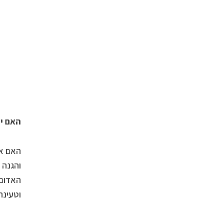
האם י
האם אפ
והגנה 
האדום,
וטעינה