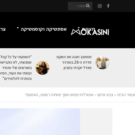
זוגיות
אסתטיקה וקוסמטיקה
צרכ
סמסונג חגגה את השקת
“השפעתי על כל קהל
סדרת ה-Z8 בטורניר
שפגשתי, לא התביישת
פאדל יוקרתי בסביון
בשורשים שלי ותמיד
הבאתי את העוּד, הפיו
והמזרח לתלמידים”
עמוד הבית
»
צבע אדום – אמא'לה! ממש הפוך משינה רצופה, האמנם?