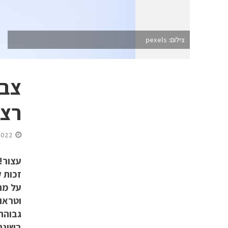
צילום: pexels
צבע
רצו
2022
עצור!
זכות 
על מת
וטראומ
גבוהה
בשינה