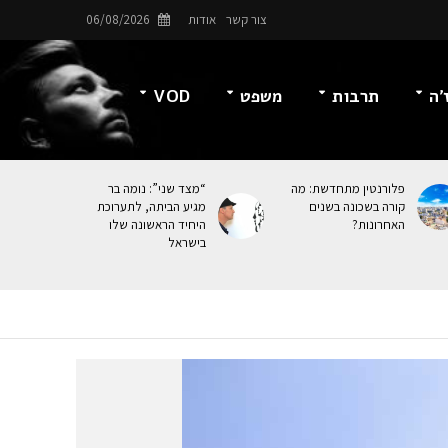
צור קשר
אודות
06/08/2026
’ה
תרבות
משפט
VOD
פלורנטין מתחדשת: מה
“מצד שני”: נומה בר
קורה בשכונה בשנים
מגיע הביתה, לתערוכת
האחרונות?
היחיד הראשונה שלו
בישראל