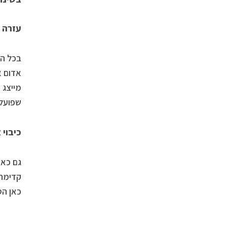
עזרה 
בכל הע
אדום א
מייצג 
שפועלים 24/7/365 וכולם יודעים איך לחייג ולבקש את עזרתם
כיבוי 
גם כאן
קדימה.
כאן הס