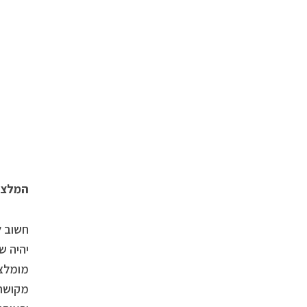
המלצו
חשוב ל
יהיה ש
מומלצי
מקושרי