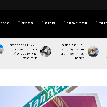
נות
חיים באיזון
אופנה
תיירות
הברנז
גיל 90 הגשים חלום
GLAMMIE נוחתת ברמת
י
ותיק: צבי עינן מוציא
אביב: הפופ־אפ שכל מי
לאור את ספרו “אהבה
שחיה מהטלפון שלה
ט
מאוחרת”
חייבת להכיר