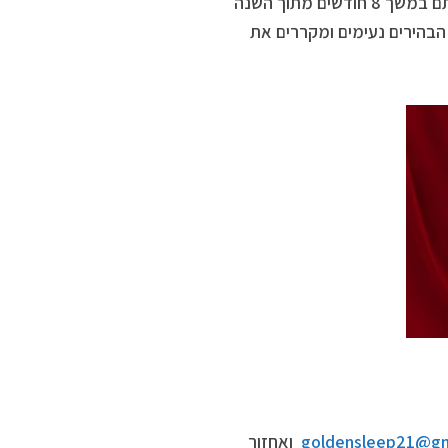
וראיתי שם קירות אדומים ואפילו מצעים אדומים, שיחסית ללבן שאופף אותם במשך 8 חודשים מתוך השנה
 הבהירים נעימים ומקררים את
goldensleep21@gm
ואחזור