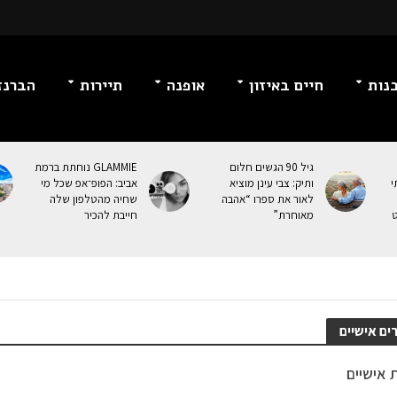
נות
חיים באיזון
אופנה
תיירות
הברנז
גיל 90 הגשים חלום
GLAMMIE נוחתת ברמת
י
ותיק: צבי עינן מוציא
אביב: הפופ־אפ שכל מי
לאור את ספרו “אהבה
שחיה מהטלפון שלה
ט
מאוחרת”
חייבת להכיר
ים אישיים
ת אישיים