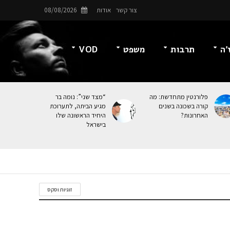
צור קשר
אודות
08/08/2026
’ה
תרבות
משפט
VOD
פלורנטין מתחדשת: מה
“מצד שני”: נומה בר
קורה בשכונה בשנים
מגיע הביתה, לתערוכת
האחרונות?
היחיד הראשונה שלו
בישראל
זוגיות וסקס