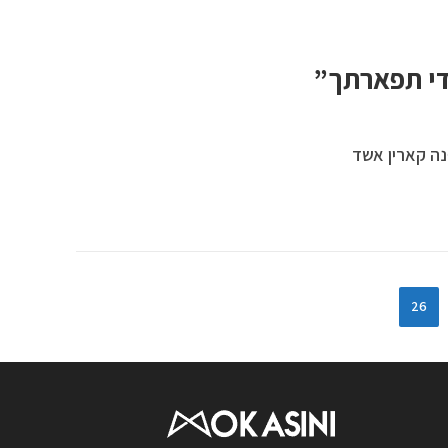
די תפארתך”
ה קארין אשד
26