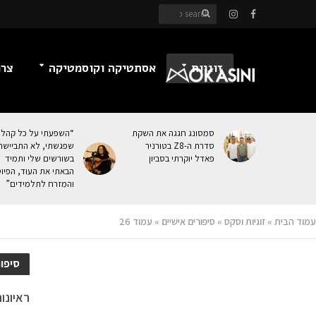
זוגיות
אסתטיקה וקוסמטיקה
צרכ
סמסונג חגגה את השקת
“השפעתי על כל קהל
סדרת ה-Z8 בטורניר
שפגשתי, לא התביישת
פאדל יוקרתי בסביון
בשורשים שלי ותמיד
הבאתי את העוּד, הפיו
והמזרח לתלמידים”
עמוד הבית
»
זוגיות וסקס
»
סיפורים אישיים
»
עמוד 26
סיפור
ראיונו