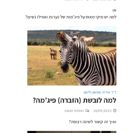
או
למה יש מיקי מאוס על פיג'מות של נערות ואפילו נשים?
ד"ר אירית שמשון ולישון
למה לובשת (הזברה) פיג’מה?
14/09/2022
הוספת תגובה
ואיך זה קשור לשינה רצופה?